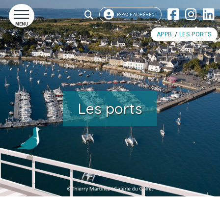
ESPACE ADHÉRENT
MENU
APPB
LES PORTS
Les ports