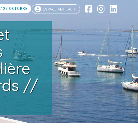
// 27 OCTOBRE
ESPACE ADHÉRENT
et
s
lière
rds //