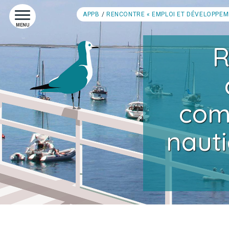
APPB
RENCONTRE « EMPLOI ET DÉVELOPPEME
MENU
R
comp
nauti