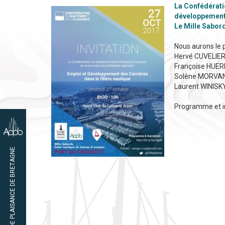
La Confédératio
développement 
Le Mille Sabor
Nous aurons le p
Hervé CUVELIER,
Françoise HUER
Solène MORVAN, 
Laurent WINISKY
Programme et in
02 97 65 47 45
ASSOCIATION DES PORTS DE PLAISANCE DE BRETAGNE