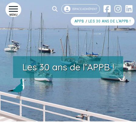
ESPACE ADHÉRENT
MENU
APPB
LES 30 ANS DE L’APPB !
Les 30 ans de l’APPB !