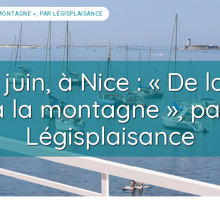
A MONTAGNE », PAR LÉGISPLAISANCE
 juin, à Nice : « De 
à la montagne », pa
Légisplaisance