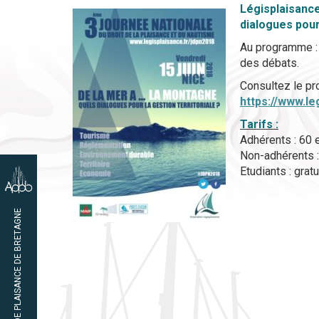
Légisplaisance
dialogues pour 
Au programme : 
des débats.
Consultez le pr
https://www.le
Tarifs :
Adhérents : 60 
Non-adhérents :
Etudiants : gratu
02 97 65 47 45
ASSOCIATION DES PORTS DE PLAISANCE DE BRETAGNE