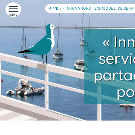
APPB
« INNOVATIONS TECHNIQUES, DE SERVI
MENU
« In
servi
parta
po