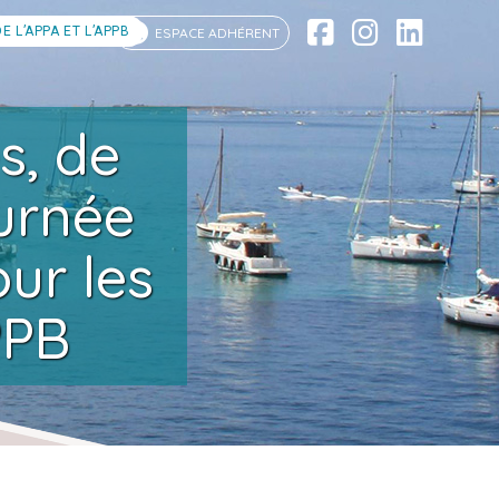
 L’APPA ET L’APPB
ESPACE ADHÉRENT
s, de
ournée
ur les
PPB