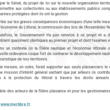
par le Sénat, du projet de loi sur la nouvelle organisation ter
ermettre aux collectivités ou aux établissements publics com
arines protégées dont ils ont la gestion.
rtée sur les graves conséque
nces économiques d’une telle mesur
l’économie du Littoral, la commission des lois de l’Assemblée Na
tefois, le Gouvernement n’a pas renoncé à ce projet et a
blent quasiment identiques au premier projet et dont l’examen e
s un contexte où la filière nautique et l’économie littorale so
velle redevanc
e risque fort de contrarier le développement naut
ouristique de nos territoires.
te mesure, en outre, ferait supporter aux seuls plaisanciers le 
ne mission d’intérêt général sachant que par ailleurs ils contrib
à à la protection du littoral à travers les droits annuel
mble des acteurs de la filière plaisance et pour les gestionnaire
:
www.merlibre.fr